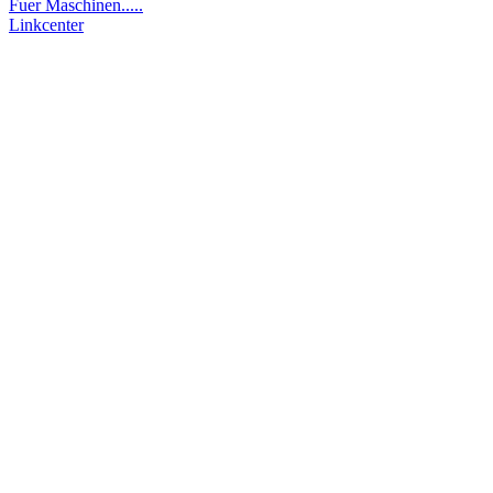
Fuer Maschinen.....
Linkcenter
ulli,ulrich,herrmann,ulrichherrmann,uherrmann, ulliherrmann,winzbaak,winz-baak,oberwinzerfeld,uhdatico, zeit