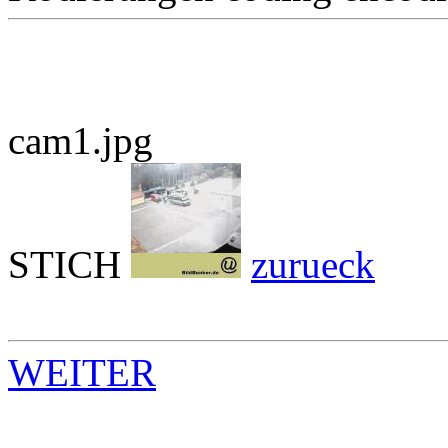
cam1.jpg
STICH
zurueck
WEITER