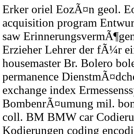
Erker oriel EozÃ¤n geol. 
acquisition program Entwurf
saw ErinnerungsvermÃ¶gen 
Erzieher Lehrer der fÃ¼r e
housemaster Br. Bolero bol
permanence DienstmÃ¤dche
exchange index Ermessenss
BombenrÃ¤umung mil. bom
coll. BM BMW car Codieru
Kodierungen coding encodi