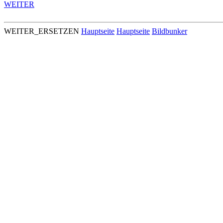
WEITER
WEITER_ERSETZEN
Hauptseite
Hauptseite
Bildbunker