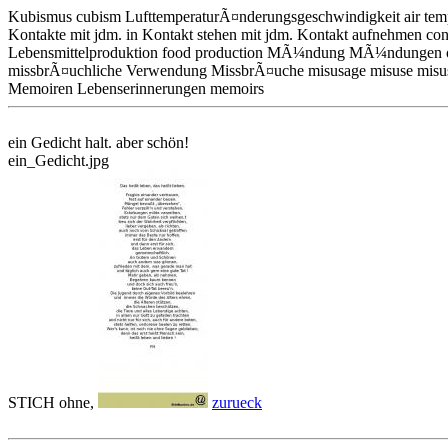
Kubismus cubism LufttemperaturÃ¤nderungsgeschwindigkeit air temper
Kontakte mit jdm. in Kontakt stehen mit jdm. Kontakt aufnehmen cont
Lebensmittelproduktion food production MÃ¼ndung MÃ¼ndungen orifi
missbrÃ¤uchliche Verwendung MissbrÃ¤uche misusage misuse misusage
Memoiren Lebenserinnerungen memoirs
ein Gedicht halt. aber schön!
ein_Gedicht.jpg
STICH ohne,
zurueck