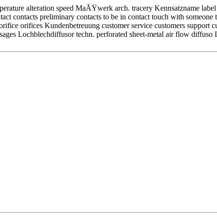
ature alteration speed MaÃŸwerk arch. tracery Kennsatzname label ide
act contacts preliminary contacts to be in contact touch with someone 
ce orifices Kundenbetreuung customer service customers support cus
s Lochblechdiffusor techn. perforated sheet-metal air flow diffuso 