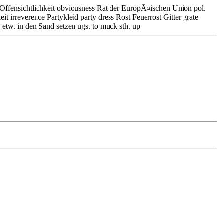
m Offensichtlichkeit obviousness Rat der EuropÃ¤ischen Union pol.
t irreverence Partykleid party dress Rost Feuerrost Gitter grate
h. etw. in den Sand setzen ugs. to muck sth. up