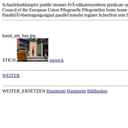
Schaufelraddampfer paddle steamer PrÃ¤dikatensynthese predicate syn
Council of the European Union Pflegestelle Pflegestellen foster home 
ParallelÃ¼bertragungssignal parallel transfer register Scherflein sein S
kunst_am_bau.jpg
STICH
zurueck
WEITER
WEITER_ERSETZEN
Hauptseite
Hauptseite
Bildbunker