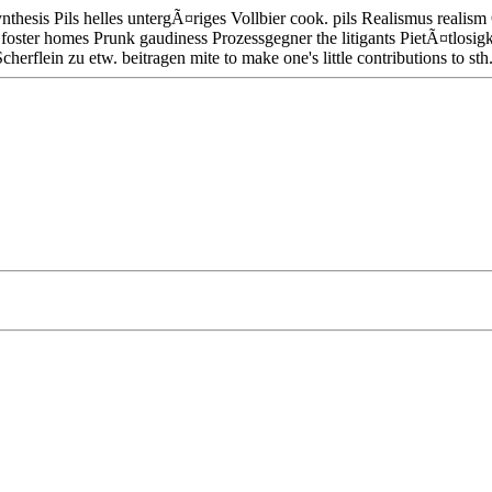
thesis Pils helles untergÃ¤riges Vollbier cook. pils Realismus realis
foster homes Prunk gaudiness Prozessgegner the litigants PietÃ¤tlosigkei
cherflein zu etw. beitragen mite to make one's little contributions to st