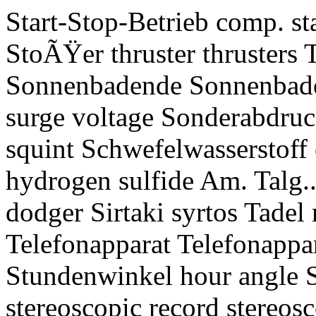
Start-Stop-Betrieb comp. st
StoÃŸer thruster thrusters 
Sonnenbadende Sonnenbad
surge voltage Sonderabdruck
squint Schwefelwasserstoff
hydrogen sulfide Am. Talg..
dodger Sirtaki syrtos Tadel
Telefonapparat Telefonappar
Stundenwinkel hour angle St
stereoscopic record stereos