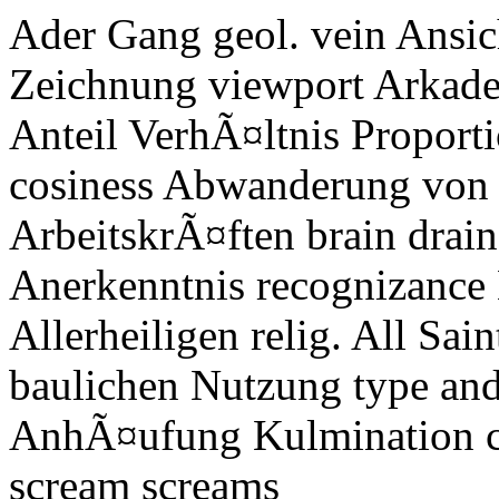
Ader Gang geol. vein Ansich
Zeichnung viewport Arkaden
Anteil VerhÃ¤ltnis Proport
cosiness Abwanderung von h
ArbeitskrÃ¤ften brain drain
Anerkenntnis recognizance 
Allerheiligen relig. All Sa
baulichen Nutzung type and
AnhÃ¤ufung Kulmination cu
scream screams