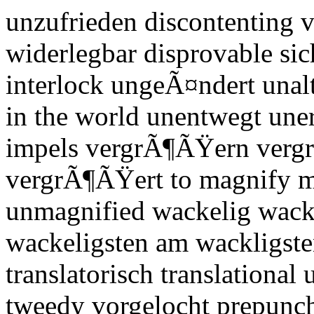
unzufrieden discontenting 
widerlegbar disprovable sic
interlock ungeÃ¤ndert una
in the world unentwegt uner
impels vergrÃ¶ÃŸern verg
vergrÃ¶ÃŸert to magnify m
unmagnified wackelig wack
wackeligsten am wackligste
translatorisch translational
tweedy vorgelocht prepunc