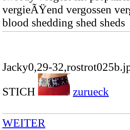
vergieÃŸend vergossen verg
blood shedding shed sheds
Jacky0,29-32,rostrot025b.j
STICH
zurueck
WEITER