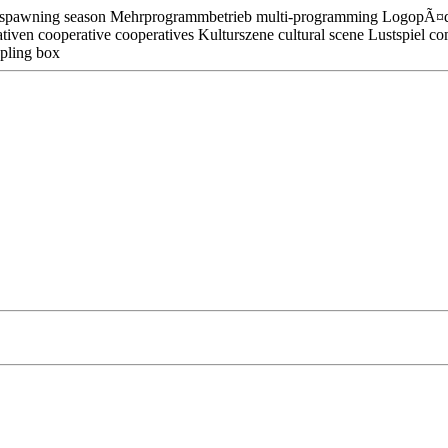
l. spawning season Mehrprogrammbetrieb multi-programming LogopÃ¤di
ven cooperative cooperatives Kulturszene cultural scene Lustspiel co
upling box