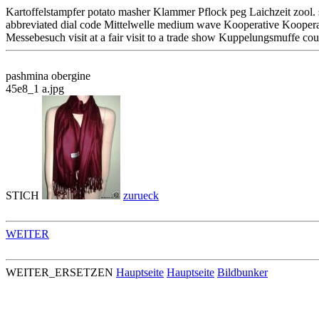
Kartoffelstampfer potato masher Klammer Pflock peg Laichzeit zoo
abbreviated dial code Mittelwelle medium wave Kooperative Kooperati
Messebesuch visit at a fair visit to a trade show Kuppelungsmuffe co
pashmina obergine
45e8_1 a.jpg
STICH
zurueck
WEITER
WEITER_ERSETZEN
Hauptseite
Hauptseite
Bildbunker